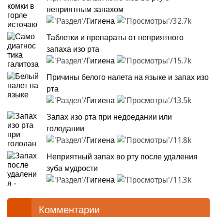
неприятным запахом
Гигиена
32.7k
Таблетки и препараты от неприятного
запаха изо рта
Гигиена
15.7k
Причины белого налета на языке и запах изо
рта
Гигиена
13.5k
Запах изо рта при недоедании или
голодании
Гигиена
11.8k
Неприятный запах во рту после удаления
зуба мудрости
Гигиена
11.3k
Комментарии