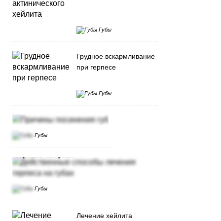
Губы
Грудное вскармливание
при герпесе
Губы
Причины посинения губ
Губы
Действенные способы лечения
герпеса на губах
Губы
Лечение хейлита