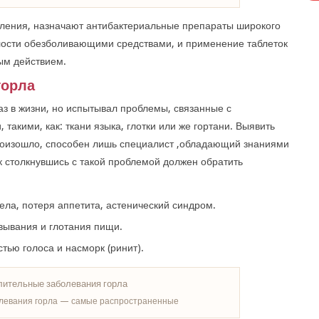
аления, назначают антибактериальные препараты широкого
олости обезболивающими средствами, и применение таблеток
ым действием.
горла
аз в жизни, но испытывал проблемы, связанные с
акими, как: ткани языка, глотки или же гортани. Выявить
произошло, способен лишь специалист ,обладающий знаниями
 столкнувшись с такой проблемой должен обратить
а, потеря аппетита, астенический синдром.
ывания и глотания пищи.
ью голоса и насморк (ринит).
левания горла — самые распространенные