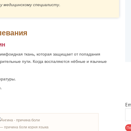
у медицинскому специалисту.
левания
ин
 лимфоидная ткань, которая защищает от попадания
рительные пути. Когда воспаляются нёбные и язычные
ературы.
.
Em
— причина боли корня языка