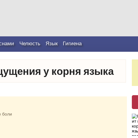
снами
Челюсть
Язык
Гигиена
ущения у корня языка
е боли