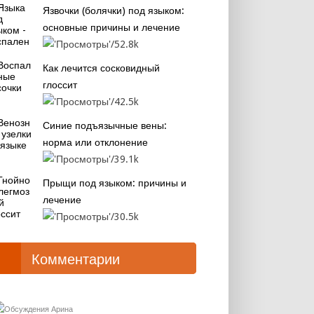
Язвочки (болячки) под языком:
основные причины и лечение
52.8k
Как лечится сосковидный
глоссит
42.5k
Синие подъязычные вены:
норма или отклонение
39.1k
Прыщи под языком: причины и
лечение
30.5k
Комментарии
Арина