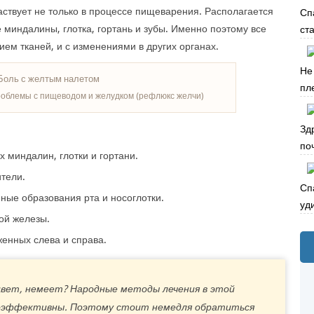
частвует не только в процессе пищеварения. Располагается
Сп
е миндалины, глотка, гортань и зубы. Именно поэтому все
ста
ем тканей, и с изменениями в других органах.
Не
пле
облемы с пищеводом и желудком (рефлюкс желчи)
Зд
по
 миндалин, глотки и гортани.
тели.
Сп
ные образования рта и носоглотки.
уд
ой железы.
енных слева и справа.
цвет, немеет? Народные методы лечения в этой
алоэффективны. Поэтому стоит немедля обратиться