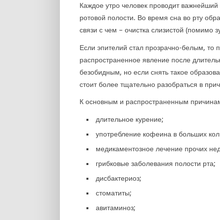
Каждое утро человек проводит важнейший 
ротовой полости. Во время сна во рту обр
связи с чем – очистка слизистой (помимо 
Если эпителий стал прозрачно-белым, то п
распространенное явление после длительн
безобидным, но если снять такое образова
стоит более тщательно разобраться в прич
К основным и распространенным причинам
длительное курение;
употребление кофеина в больших кол
медикаментозное лечение прочих нед
грибковые заболевания полости рта;
дисбактериоз;
стоматиты;
авитаминоз;