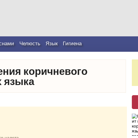
снами
Челюсть
Язык
Гигиена
ния коричневого
х языка
го налета