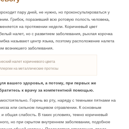
проходит пару дней, не нужно, но проконсультироваться у
шним. Грибок, поразивший всю ротовую полость человека,
а меняется на протяжении недели. Коричневый цвет
 белый налет, но с развитием заболевания, рыхлая корочка
рибка называют центр языка, поэтому расположение налета
ом возникшего заболевания.
аллергии на металлические протезы
для вашего здоровья, а потому, при первых же
братитесь к врачу за компетентной помощью.
амостоятельно. Горечь во рту, наряду с темными пятнами на
риоза или сильном пищевом отравлении. К основным
 и общая слабость. В таких условиях, темно коричневый
ьного, но при скрытом внутреннем заболевании, подобное