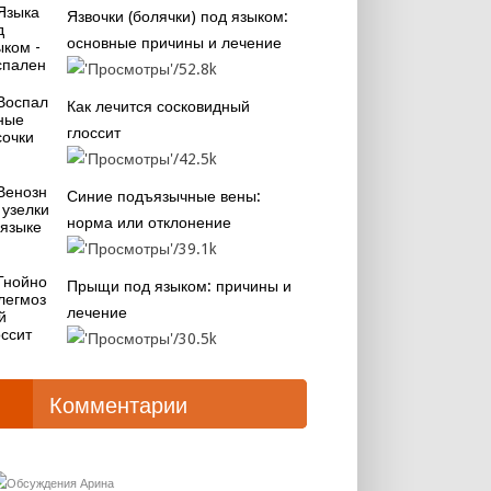
Язвочки (болячки) под языком:
основные причины и лечение
52.8k
Как лечится сосковидный
глоссит
42.5k
Синие подъязычные вены:
норма или отклонение
39.1k
Прыщи под языком: причины и
лечение
30.5k
Комментарии
Арина