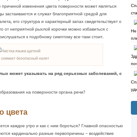
Сп
 причиной изменения цвета поверхности может являться
ста
еды застаиваются и служат благоприятной средой для
лета, его структура и характерный запах свидетельствует о
то от неприятной рыхлой корочки можно избавиться с
Не
ислушаться к подобному симптому все-таки стоит.
пле
Зд
 снимает безопасный налет
по
слых может указывать на ряд серьезных заболеваний, с
Сп
уд
 образования на поверхности органа речи?
о цвета
ется каждое утро и как с ним бороться? Главной опасностью
яются кардинально разные первопричины – воздействие