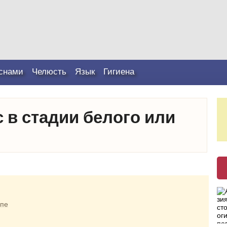
снами
Челюсть
Язык
Гигиена
с в стадии белого или
апе