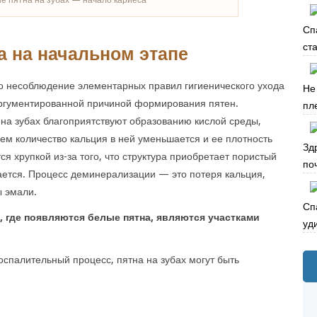
Сп
ста
а на начальном этапе
о несоблюдение элементарных правил гигиенического ухода
Не
аргументированной причиной формирования пятен.
пле
на зубах благоприятствуют образованию кислой среды,
ем количество кальция в ней уменьшается и ее плотность
Зд
ся хрупкой из-за того, что структура приобретает пористый
по
ается. Процесс деминерализации — это потеря кальция,
ы эмали.
Сп
а, где появляются белые пятна, являются участками
уд
воспалительный процесс, пятна на зубах могут быть