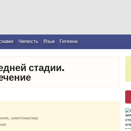
снами
Челюсть
Язык
Гигиена
едней стадии.
ечение
ения, симптоматика
ния