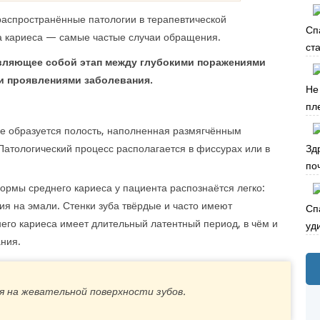
аспространённые патологии в терапевтической
Сп
ма кариеса — самые частые случаи обращения.
ста
вляющее собой этап между глубокими поражениями
и проявлениями заболевания.
Не
пле
е образуется полость, наполненная размягчённым
Патологический процесс располагается в фиссурах или в
Зд
по
ормы среднего кариеса у пациента распознаётся легко:
я на эмали. Стенки зуба твёрдые и часто имеют
Сп
го кариеса имеет длительный латентный период, в чём и
уд
ания.
я на жевательной поверхности зубов.