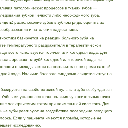
личия патологических процессов в тканях зубов —
ледования зубной челюсти либо необходимого зуба.
идеть: расположение зубов в зубном ряде, оценить их
вообразования и патологии надкостницы.
ностики базируется на реакции больного зуба на
тве температурного раздражителя в терапевтической
аще всего используется горячая или холодная вода. Для
бласть орошают струёй холодной или горячей воды из
 полости прикладывается на незначительное время ватный
одной воде. Наличие болевого синдрома свидетельствует о
базируется на свойстве живой пульпы в зубе возбуждаться
. Учёными установлен факт наличия чувствительных точек
ение электрическим током при наименьшей силе тока. Для
льные зубы реагируют на воздействие посередине режущего
угорка. Если у пациента имеются пломбы, которые не
 мешает исследованию.