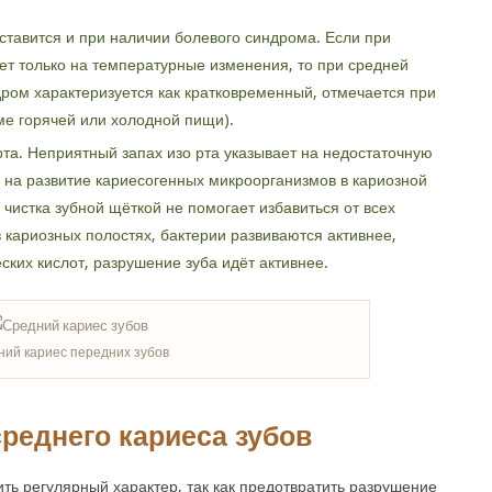
ставится и при наличии болевого синдрома. Если при
ет только на температурные изменения, то при средней
дром характеризуется как кратковременный, отмечается при
е горячей или холодной пищи).
рта. Неприятный запах изо рта указывает на недостаточную
и на развитие кариесогенных микроорганизмов в кариозной
 чистка зубной щёткой не помогает избавиться от всех
 кариозных полостях, бактерии развиваются активнее,
ких кислот, разрушение зуба идёт активнее.
ий кариес передних зубов
реднего кариеса зубов
ть регулярный характер, так как предотвратить разрушение