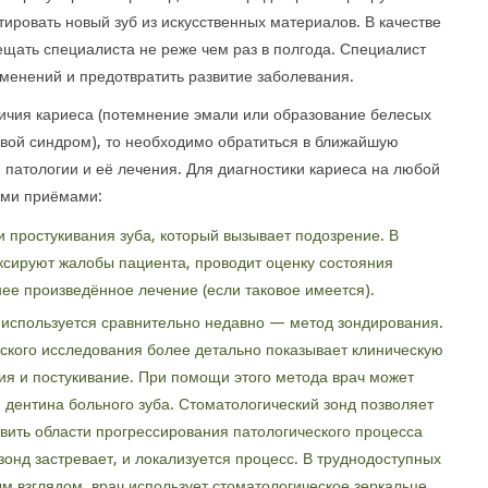
ировать новый зуб из искусственных материалов. В качестве
щать специалиста не реже чем раз в полгода. Специалист
менений и предотвратить развитие заболевания.
ичия кариеса (потемнение эмали или образование белесых
левой синдром), то необходимо обратиться в ближайшую
 патологии и её лечения. Для диагностики кариеса на любой
ими приёмами:
 простукивания зуба, который вызывает подозрение. В
сируют жалобы пациента, проводит оценку состояния
нее произведённое лечение (если таковое имеется).
 используется сравнительно недавно — метод зондирования.
ского исследования более детально показывает клиническую
ия и постукивание. При помощи этого метода врач может
 дентина больного зуба. Стоматологический зонд позволяет
вить области прогрессирования патологического процесса
 зонд застревает, и локализуется процесс. В труднодоступных
м взглядом, врач использует стоматологическое зеркальце.