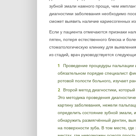
зубной эмали намного проще, чем имплант
диагностики заболевания необходимо посе
сможет выявить наличие кариесогенных из
Если у пациента отмечаются признаки нал
пятен, потеря естественного блеска и бо
стоматологическую клинику для выявления
из стадий, врач руководствуется следующ
Проведение процедуры пальпации и
обязательном порядке специалист фик
ротовой полости больного, изучает ра
Второй метод диагностики, который
Это методика проведения диагностиче
картину заболевания, нежели пальпац
определить состояние зубной эмали, и
обнаружить размягчённый дентин, выя
на поверхности зуба. В том месте, где
местах, где невозможен осмотр просты