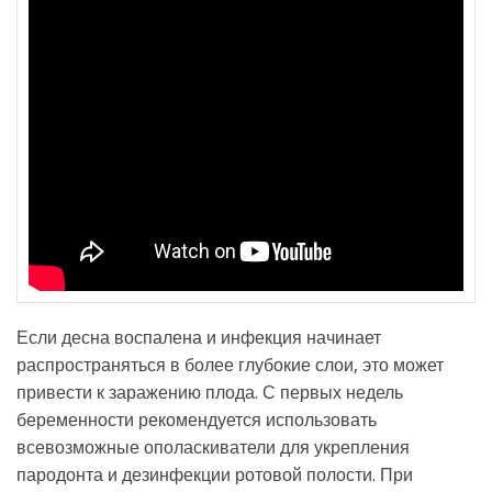
Если десна воспалена и инфекция начинает
распространяться в более глубокие слои, это может
привести к заражению плода. С первых недель
беременности рекомендуется использовать
всевозможные ополаскиватели для укрепления
пародонта и дезинфекции ротовой полости. При