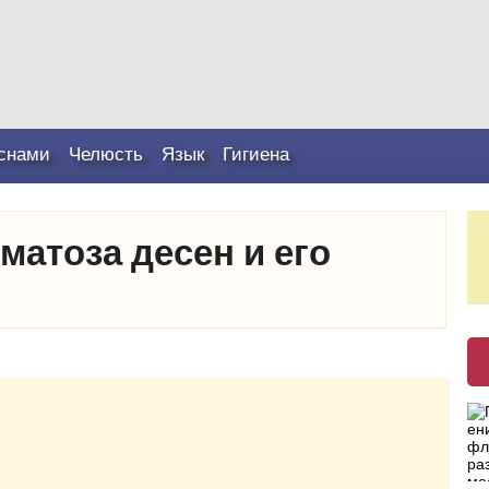
снами
Челюсть
Язык
Гигиена
атоза десен и его