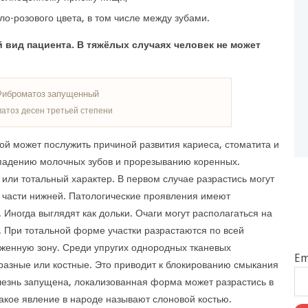
ло-розового цвета, в том числе между зубами.
 вид пациента. В тяжёлых случаях человек не может
атоз десен третьей степени
й может послужить причиной развития кариеса, стоматита и
ыпадению молочных зубов и прорезыванию коренных.
или тотальный характер. В первом случае разрастись могут
й части нижней. Патологические проявления имеют
 Иногда выглядят как дольки. Очаги могут располагаться на
. При тотальной форме участки разрастаются по всей
женную зону. Среди упругих однородных тканевых
Em
разные или костные. Это приводит к блокированию смыкания
олезнь запущена, локализованная форма может разрастись в
Такое явление в народе называют слоновой костью.