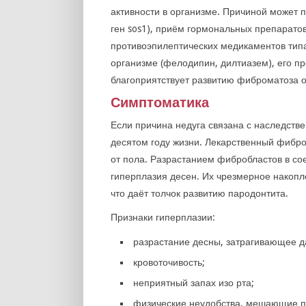
активности в организме. Причиной может 
ген sos1), приём гормональных препарат
противоэпилептических медикаментов типа
организме (фелодипин, дилтиазем), его пр
благоприятствует развитию фиброматоза о
Симптоматика
Если причина недуга связана с наследств
десятом году жизни. Лекарственный фибро
от пола. Разрастанием фибробластов в со
гиперплазия десен. Их чрезмерное накопл
что даёт толчок развитию пародонтита.
Признаки гиперплазии:
разрастание десны, затрагивающее д
кровоточивость;
неприятный запах изо рта;
физические неудобства, мешающие 