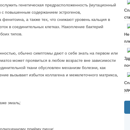
послужить генетическая предрасположенность (мутационный
Сп
ов с повышенным содержанием эстрогенов,
ста
 фенитоина, а также тех, что снижают уровень кальция в
оток в соединительных клетках. Накопление бактерий
боих типов.
Не
пле
енностью, обычно симптомы дают о себе знать на первом или
Зд
матоз может проявиться в любом возрасте вне зависимости
по
единительной ткани обусловлен механизм болезни, как
ение вызывает избыток коллагена и межклеточного матрикса,
Сп
уд
аже эмаль;
полноценному приёму пищи;