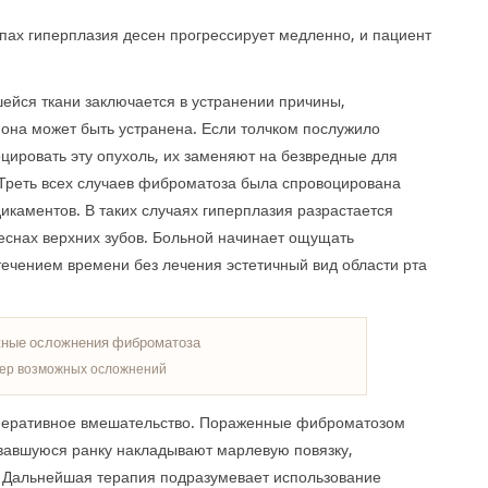
тапах гиперплазия десен прогрессирует медленно, и пациент
ейся ткани заключается в устранении причины,
она может быть устранена. Если толчком послужило
ировать эту опухоль, их заменяют на безвредные для
 Треть всех случаев фиброматоза была спровоцирована
каментов. В таких случаях гиперплазия разрастается
деснах верхних зубов. Больной начинает ощущать
течением времени без лечения эстетичный вид области рта
ер возможных осложнений
оперативное вмешательство. Пораженные фиброматозом
овавшуюся ранку накладывают марлевую повязку,
 Дальнейшая терапия подразумевает использование