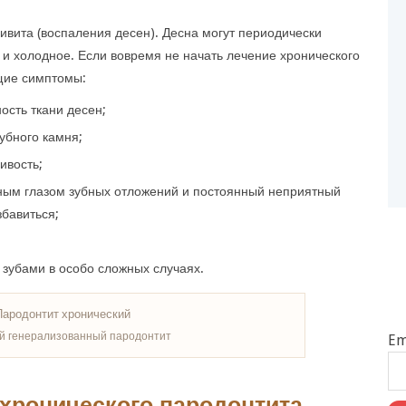
ивита (воспаления десен). Десна могут периодически
е и холодное. Если вовремя не начать лечение хронического
щие симптомы:
ость ткани десен;
убного камня;
ивость;
ным глазом зубных отложений и постоянный неприятный
збавиться;
зубами в особо сложных случаях.
й генерализованный пародонтит
Em
 хронического пародонтита