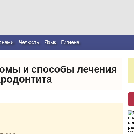
снами
Челюсть
Язык
Гигиена
омы и способы лечения
ародонтита
донтита