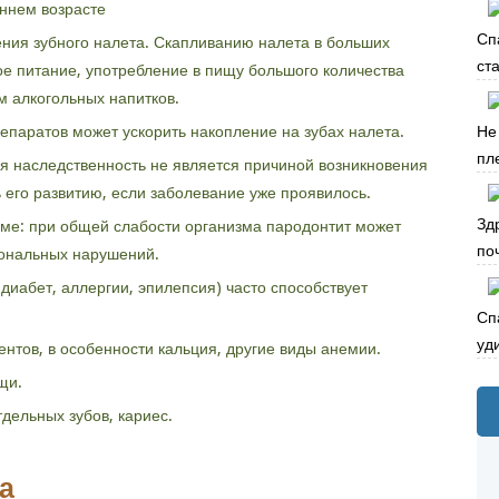
аннем возрасте
Сп
ения зубного налета. Скапливанию налета в больших
ста
ое питание, употребление в пищу большого количества
ем алкогольных напитков.
паратов может ускорить накопление на зубах налета.
Не
пле
я наследственность не является причиной возникновения
 его развитию, если заболевание уже проявилось.
Зд
ме: при общей слабости организма пародонтит может
по
мональных нарушений.
диабет, аллергии, эпилепсия) часто способствует
Сп
уд
нтов, в особенности кальция, другие виды анемии.
щи.
дельных зубов, кариес.
а