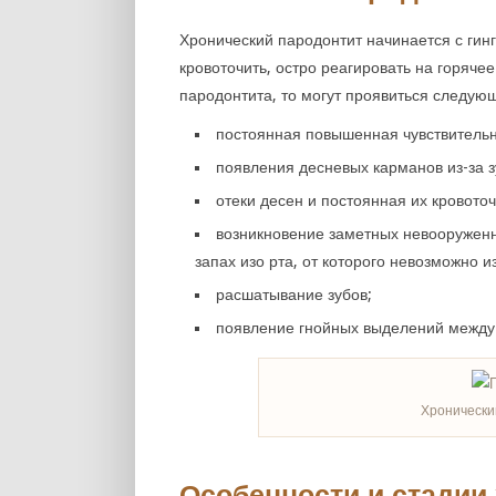
Хронический пародонтит начинается с гинг
кровоточить, остро реагировать на горяче
пародонтита, то могут проявиться следую
постоянная повышенная чувствительн
появления десневых карманов из-за з
отеки десен и постоянная их кровоточ
возникновение заметных невооружен
запах изо рта, от которого невозможно и
расшатывание зубов;
появление гнойных выделений между 
Хронически
Особенности и стадии